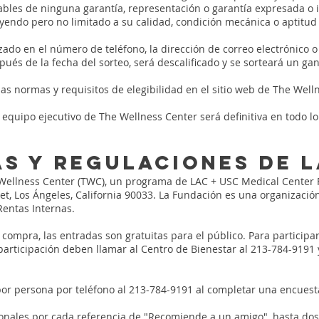
les de ninguna garantía, representación o garantía expresada o i
uyendo pero no limitado a su calidad, condición mecánica o aptitud
zado en el número de teléfono, la dirección de correo electrónico o
és de la fecha del sorteo, será descalificado y se sorteará un gan
as normas y requisitos de elegibilidad en el sitio web de The Well
equipo ejecutivo de The Wellness Center será definitiva en todo lo r
s y regulaciones de l
 Wellness Center (TWC), un programa de LAC + USC Medical Center F
t, Los Ángeles, California 90033. La Fundación es una organización 
 Rentas Internas.
compra, las entradas son gratuitas para el público. Para participar
articipación deben llamar al Centro de Bienestar al 213-784-9191
 por persona por teléfono al 213-784-9191 al completar una encuest
onales por cada referencia de "Recomiende a un amigo", hasta dos 