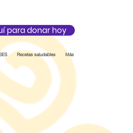
uí para donar hoy
SES
Recetas saludables
Más