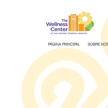
.wg-default .wg-drop.country-selector a { font-size: 16px!important; }
PÁGINA PRINCIPAL
SOBRE NO