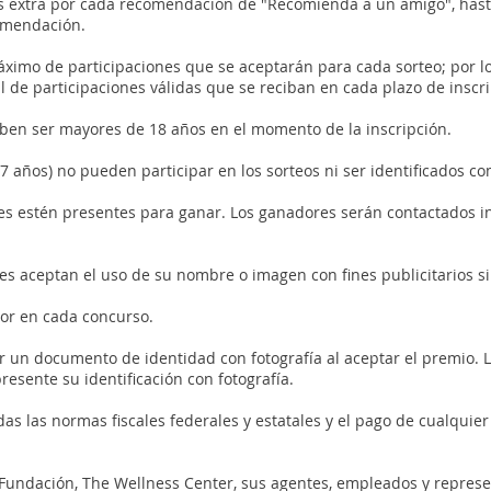
es extra por cada recomendación de "Recomienda a un amigo", has
comendación.
imo de participaciones que se aceptarán para cada sorteo; por lo
de participaciones válidas que se reciban en cada plazo de inscri
eben ser mayores de 18 años en el momento de la inscripción.
7 años) no pueden participar en los sorteos ni ser identificados c
es estén presentes para ganar. Los ganadores serán contactados
res aceptan el uso de su nombre o imagen con fines publicitarios 
dor en cada concurso.
un documento de identidad con fotografía al aceptar el premio. L
esente su identificación con fotografía.
das las normas fiscales federales y estatales y el pago de cualqui
Fundación, The Wellness Center, sus agentes, empleados y repres