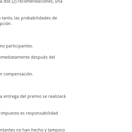
ta dos (2) recomendaciones, una
 tanto, las probabilidades de
pción.
omo participantes.
 inmediatamente después del
sin compensación.
a entrega del premio se realizará
er impuesto es responsabilidad
entantes no han hecho y tampoco