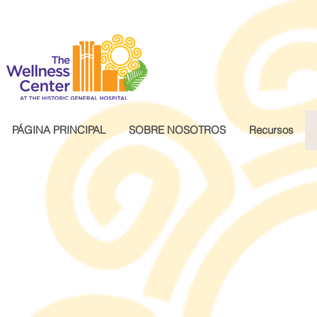
.wg-default .wg-drop.country-selector a { font-size: 16px!important; }
PÁGINA PRINCIPAL
SOBRE NOSOTROS
Recursos