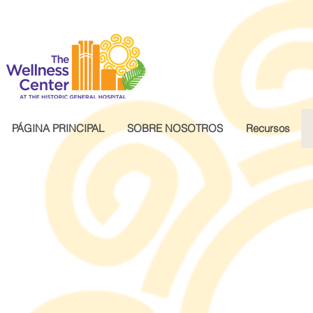
.wg-default .wg-drop.country-selector a { font-size: 16px!important; }
PÁGINA PRINCIPAL
SOBRE NOSOTROS
Recursos