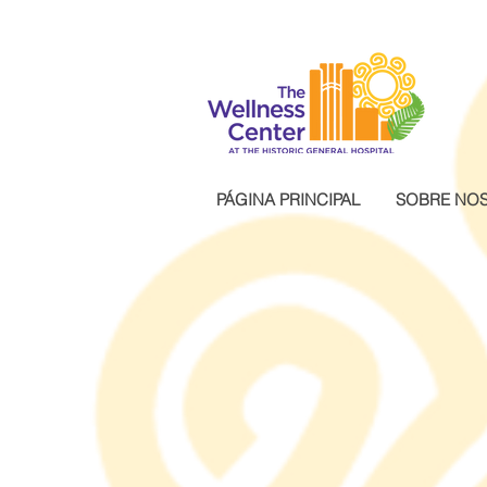
.wg-default .wg-drop.country-selector a { font-size: 16px!important; }
PÁGINA PRINCIPAL
SOBRE NO