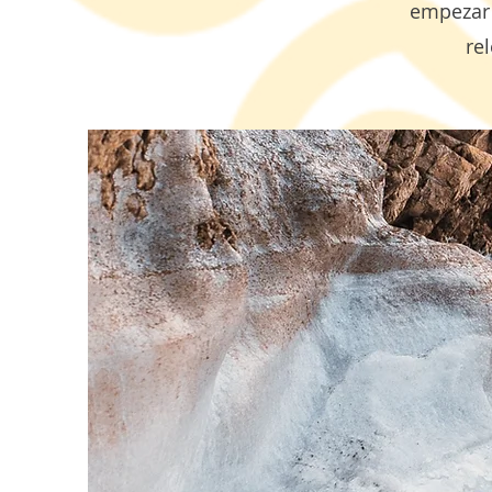
empezar 
re