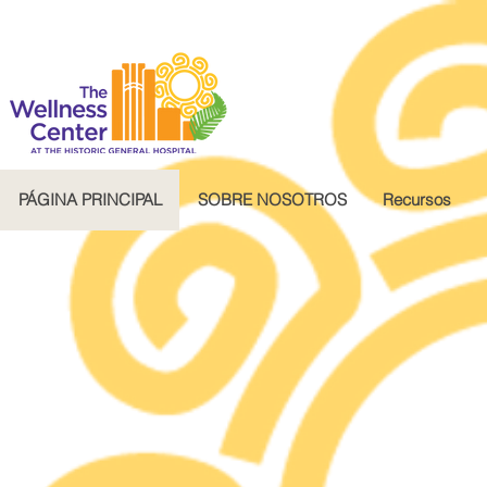
.wg-default .wg-drop.country-selector a { font-size: 16px!important; }
PÁGINA PRINCIPAL
SOBRE NOSOTROS
Recursos